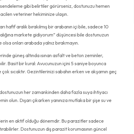
k, sendeleme gibi belirtiler görürseniz, dostunuzu hemen
 acilen veteriner hekiminize ulaşın.
 hafif aralık bırakılmış bir arabanın içi bile, sadece 10
kikalığına markete gidiyorum” düşüncesi bile dostunuzun
ile olsa onları arabada yalnız bırakmayın.
rinde güneş altında ısınan asfalt ve beton zeminler,
lir. Basit bir kural: Avucunuzun içini 5 saniye boyunca
 çok sıcaktır. Gezintilerinizi sabahın erken ve akşamın geç
dostunuzun her zamankinden daha fazla suya ihtiyacı
in olun. Dışarı çıkarken yanınıza mutlaka bir şişe su ve
lerin en aktif olduğu dönemdir. Bu parazitler sadece
ştırabilirler. Dostunuzun dış parazit korumasının güncel