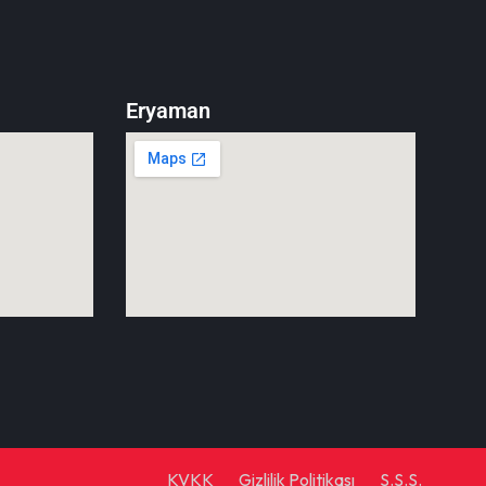
Eryaman
KVKK
Gizlilik Politikası
S.S.S.