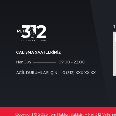
1
ÇALIŞMA SAATLERIMIZ
Her Gün
09:00 - 22:00
ACİL DURUMLAR İÇİN
0 (312) XXX XX XX
Copyright © 2025 Tüm Hakları Saklıdır. – Pet 312 Veteriner