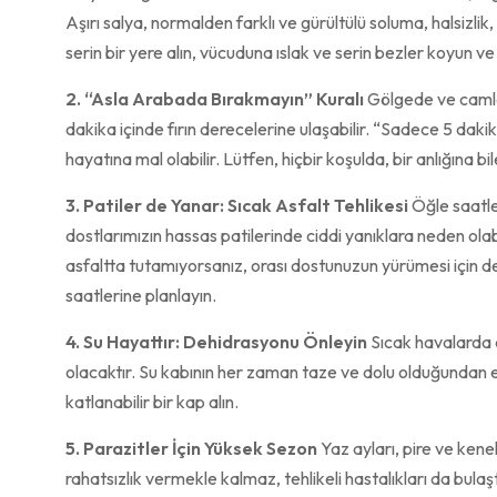
Aşırı salya, normalden farklı ve gürültülü soluma, halsizli
serin bir yere alın, vücuduna ıslak ve serin bezler koyun ve
2. “Asla Arabada Bırakmayın” Kuralı
Gölgede ve camları
dakika içinde fırın derecelerine ulaşabilir. “Sadece 5 da
hayatına mal olabilir. Lütfen, hiçbir koşulda, bir anlığına b
3. Patiler de Yanar: Sıcak Asfalt Tehlikesi
Öğle saatle
dostlarımızın hassas patilerinde ciddi yanıklara neden olabi
asfaltta tutamıyorsanız, orası dostunuzun yürümesi için de
saatlerine planlayın.
4. Su Hayattır: Dehidrasyonu Önleyin
Sıcak havalarda 
olacaktır. Su kabının her zaman taze ve dolu olduğundan em
katlanabilir bir kap alın.
5. Parazitler İçin Yüksek Sezon
Yaz ayları, pire ve kene
rahatsızlık vermekle kalmaz, tehlikeli hastalıkları da bula