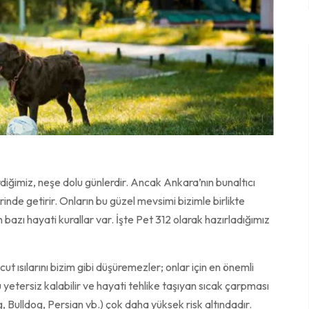
diğimiz, neşe dolu günlerdir. Ancak Ankara’nın bunaltıcı
berinde getirir. Onların bu güzel mevsimi bizimle birlikte
bazı hayati kurallar var. İşte Pet 312 olarak hazırladığımız
ut ısılarını bizim gibi düşüremezler; onlar için en önemli
bu yetersiz kalabilir ve hayati tehlike taşıyan sıcak çarpması
, Bulldog, Persian vb.) çok daha yüksek risk altındadır.