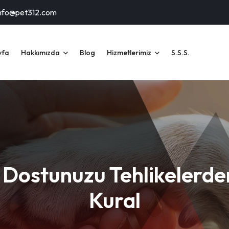
nfo@pet312.com
yfa
Hakkımızda
Blog
Hizmetlerimiz
S.S.S.
li Dostunuzu Tehlikelerd
Kural