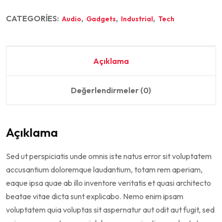
CATEGORIES:
,
,
,
Audio
Gadgets
Industrial
Tech
Açıklama
Değerlendirmeler (0)
Açıklama
Sed ut perspiciatis unde omnis iste natus error sit voluptatem
accusantium doloremque laudantium, totam rem aperiam,
eaque ipsa quae ab illo inventore veritatis et quasi architecto
beatae vitae dicta sunt explicabo. Nemo enim ipsam
voluptatem quia voluptas sit aspernatur aut odit aut fugit, sed