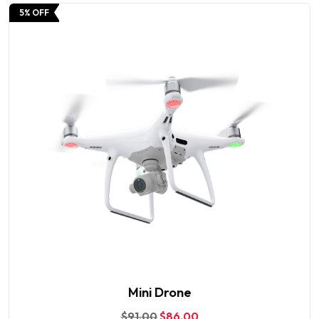
5% OFF
Mini Drone
$
91.00
$
86.00