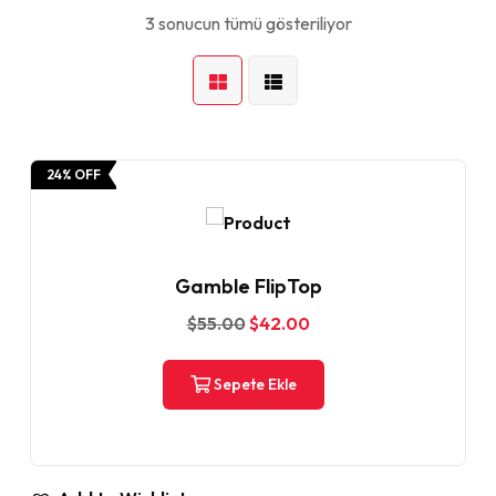
3 sonucun tümü gösteriliyor
24% OFF
Gamble FlipTop
$
55.00
$
42.00
Sepete Ekle